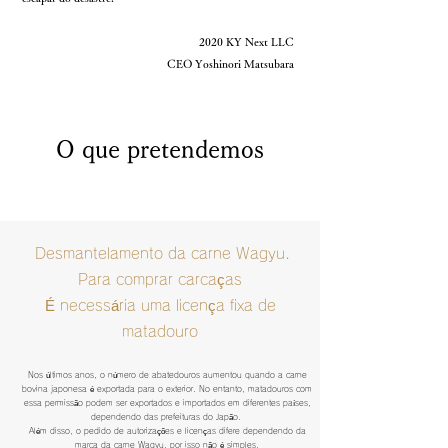
2020 KY Next LLC
CEO Yoshinori Matsubara
​O que pretendemos
​
Desmantelamento da carne Wagyu.
Para comprar carcaças
É necessária uma licença fixa de
matadouro
Nos últimos anos, o número de abatedouros aumentou quando a carne
bovina japonesa é exportada para o exterior. No entanto, matadouros com
essa permissão podem ser exportados e importados em diferentes países,
dependendo das prefeituras do Japão.
​​
Além disso, o pedido de autorizações e licenças difere dependendo da
marca da carne Wagyu, por isso não é simples.