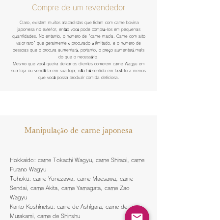
Compre de um revendedor
​
Claro, existem muitos atacadistas que lidam com carne bovina
japonesa no exterior, então você pode comprá-los em pequenas
quantidades. No entanto, o número de "carne macia. Carne com alto
valor raro" que geralmente é procurado é limitado, e o número de
pessoas que o procura aumentará, portanto, o preço aumentará mais
do que o necessário.
Mesmo que você queira deixar os clientes comerem carne Wagyu em
sua loja ou vendê-la em sua loja, não há sentido em fazê-lo a menos
que você possa produzir comida deliciosa.
Manipulação de carne japonesa
Hokkaido: carne Tokachi Wagyu, carne Shiraoi, carne
Furano Wagyu
Tohoku: carne Yonezawa, carne Maesawa, carne
Sendai, carne Akita, carne Yamagata, carne Zao
Wagyu
Kanto Koshinetsu: carne de Ashigara, carne de
Murakami, carne de Shinshu