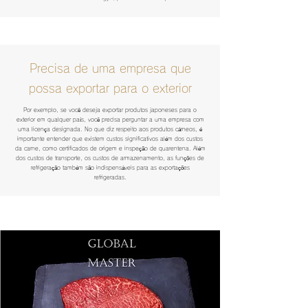
​Precisa de uma empresa que
possa exportar para o exterior
​Por exemplo, se você deseja exportar produtos japoneses para o
exterior em qualquer país, você precisa perguntar a uma empresa com
uma licença designada. No que diz respeito aos produtos cárneos, é
importante entender que existem custos significativos além dos custos
da carne, como certificados de origem e inspeção de quarentena.​ Além
dos custos de transporte, os custos de armazenamento, as funções de
refrigeração também são indispensáveis para as exportações
refrigeradas.