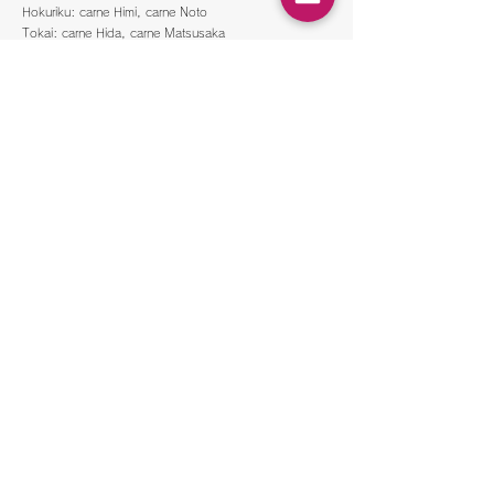
Hokuriku: carne Himi, carne Noto
Tokai: carne Hida, carne Matsusaka
Kinki: carne Omi, carne Kobe, carne Kyoto
China: carne Oki, carne de Hiroshima
Shikoku: carne Awa, carne Sanuki
Kyushu: carne Saga, carne Miyazaki, carne preta
japonesa Kumamoto, carne Kagoshima, Kumamoto
Yao
Se você tiver outra carne Wagyu que você gosta, nós
providenciaremos.