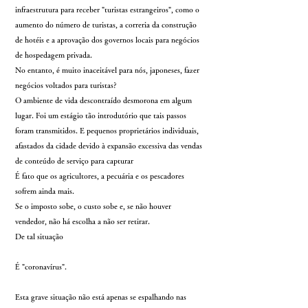
infraestrutura para receber "turistas estrangeiros", como o
aumento do número de turistas, a correria da construção
de hotéis e a aprovação dos governos locais para negócios
de hospedagem privada.
No entanto, é muito inaceitável para nós, japoneses, fazer
negócios voltados para turistas?
O ambiente de vida descontraído desmorona em algum
lugar. Foi um estágio tão introdutório que tais passos
foram transmitidos. E pequenos proprietários individuais,
afastados da cidade devido à expansão excessiva das vendas
de conteúdo de serviço para capturar
É fato que os agricultores, a pecuária e os pescadores
sofrem ainda mais.
Se o imposto sobe, o custo sobe e, se não houver
vendedor, não há escolha a não ser retirar.
De tal situação
É "coronavírus".
Esta grave situação não está apenas se espalhando nas