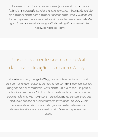
​Por exemplo, ao importar carne bovina japonesa do Japão para a
Tailândia, é necessário solicitar a uma empresa com licença de registro
de armazenamento para armazenar apenas carne.​​ Isso é verdade em
todos os países, mas as mercadorias importadas para o seu país são
seguras? Não é mercadoria perigosa? Não é ilegal? É necessário limpar
inspeções rigorosas, como.
​Pense novamente sobre o propósito
das especificações da carne Wagyu.
​Nos últimos anos, o negócio Wagyu se espalhou por todo o mundo
com um tremendo impulso e, ao mesmo tempo, não é incomum sermos
atingidos pela dura realidade. Obviamente, uma vaca tem um peso e
partes limitados. Se você é dono de um restaurante, como mostrar um
produto mais uma vez, levando em consideração os pensamentos dos
produtores que foram cuidadosamente levantados. Se você é uma
empresa de comércio atacadista, garanta destinos de vendas,
desenvolva alimentos processados, etc. Só espero que seja bem
usado.