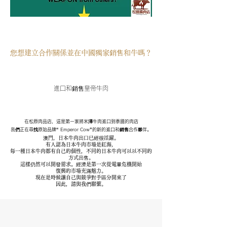
您想建立合作關係並在中國獨家銷售和牛嗎？
進口和銷售皇帝牛肉
在松原肉品店，這是第一家將米澤牛肉進口到泰國的肉店
我們正在尋找原始品牌“ Emperor Cow”的新的進口和銷售合作夥伴。
澳門，日本牛肉出口已經很活躍。
有人認為日本牛肉市場是紅海，
每一種日本牛肉都有自己的個性，不同的日本牛肉可以以不同的
方式出售。
這樣仍然可以開發需求。經濟是第一次從電暈危機開始
復興的市場
充滿
魅力
。
現在是時候讓自己與競爭對手區分開來了
因此，請與我們聯繫。