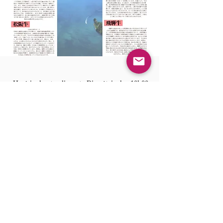
Horário de atendimento Dias úteis das 10h00
às 17h00
〒600-8009 Kyotofu Kyoto city simogyoku
Kankobokocho town101 rede urbana 6F
101 Urban Net Shijo Karasuma, Kankoboko-
cho, Shimogyo-ku, Kyoto-shi, Prefeitura de
Kyoto 6F
Telefone:
075-279-4301
Perguntas frequentes
​Informações Informações
​Perfil da Empresa / Histórico Histórico