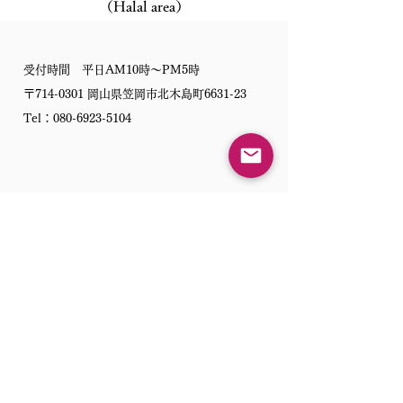
（Halal area）
受付時間 平日AM10時〜PM5時
〒714-0301 岡山県笠岡市北木島町6631-23
Tel：080-6923-5104
よくあるご質問 Question
​お知らせ Information
​会社案内・歴史 History
​カタログ Catalog
​伝統職人 Master
​事業・製品案内 Product​
​ホーム Home