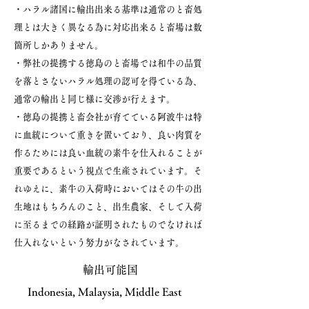
・ハラル諸国に輸出出来る基準は通常のと畜処
理とは大きく異なる為に対応出来ると畜場は数
箇所しかありません。
・弊社の提携する徳島のと畜場では和牛の品質
を落とさないハラル処理の認可を得ている為、
通常の輸出と同じ様に交渉が行えます。
・徳島の提携と畜会社が育てている阿波牛は特
に血統について重きを置いており、良い肉質を
作るためには良い血統の素牛を仕入れることが
重要であるという視点で生産されています。そ
れゆえに、素牛の入荷時においてはその牛の出
生地はもちろんのこと、出生農家、そして入荷
に至るまでの経路が証明されたものでなければ
仕入れないという努力がなされています。
​輸出可能国
Indonesia, Malaysia, Middle East