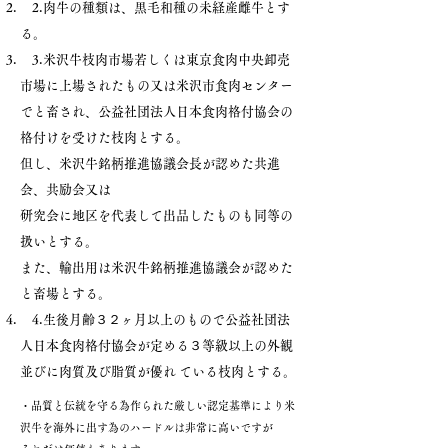
2.肉牛の種類は、黒毛和種の未経産雌牛とす
る。
3.米沢牛枝肉市場若しくは東京食肉中央卸売
市場に上場されたもの又は米沢市食肉センター
でと畜され、公益社団法人日本食肉格付協会の
格付けを受けた枝肉とする。
但し、米沢牛銘柄推進協議会長が認めた共進
会、共励会又は
研究会に地区を代表して出品したものも同等の
扱いとする。
また、輸出用は米沢牛銘柄推進協議会が認めた
と畜場とする。
4.生後月齢３２ヶ月以上のもので公益社団法
人日本食肉格付協会が定める３等級以上の外観
並びに肉質及び脂質が優れ ている枝肉とする。
・品質と伝統を守る為作られた厳しい認定基準により米
沢牛を海外に出す為のハードルは非常に高いですが