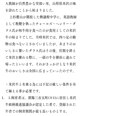
人教師が自然豊かな雪深い里、山形県米沢の地
を訪れたことから始まりました。
上杉鷹山が開校した興譲館中学に、英語教師
として教鞭を執ったチャールズ・ヘンリー・ダ
ラス氏が和牛肉を食べたのが食用としての米沢
牛の始まりでした。当時米沢では、四つ足の動
物は食べないとされていましたが、あまりのお
いしさに驚いたダラス氏はその後、任期を終え
て米沢を離れる際に、一頭の牛を横浜に連れて
帰ったといいます。それがきっかけとなり米沢
牛のおいしさは全国に広まっていったのです。
・米沢牛と名乗る為には下記の厳しい条件を全
て揃える事が必要です。
1.飼育者は、置賜三市五町(※1)に居住し米沢
牛銘柄推進協議会が認定した者で、登録された
牛舎での飼育期間が最も長いものとする。