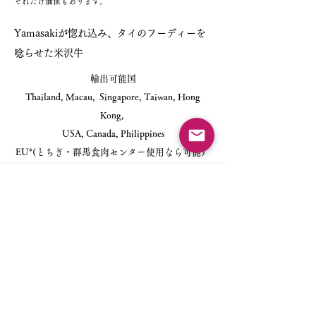
それだけ価値もあります。
Yamasakiが惚れ込み、タイのフーディーを
唸らせた米沢牛
​輸出可能国
Thailand, Macau, Singapore, Taiwan, Hong
Kong,
USA, Canada, Philippines
EU*(とちぎ・群馬食肉センター使用なら可能）
受付時間 平日AM10時〜PM5時
〒714-0301 岡山県笠岡市北木島町6631-23
Tel：080-6923-5104