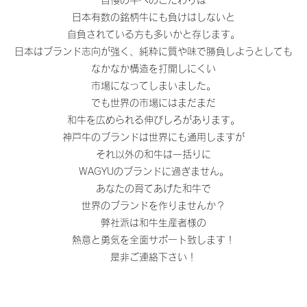
自慢の牛へのこだわりは
日本有数の銘柄牛にも負けはしないと
自負されている方も多いかと存じます。
日本はブランド志向が強く、純粋に質や味で勝負しようとしても
なかなか構造を打開しにくい
市場になってしまいました。
でも世界の市場にはまだまだ
和牛を広められる伸びしろがあります。
神戸牛のブランドは世界にも通用しますが
それ以外の和牛は一括りに
WAGYUのブランドに過ぎません。
あなたの育てあげた和牛で
世界のブランドを作りませんか？
弊社派は和牛生産者様の
熱意と勇気を全面サポート致します！
​是非ご連絡下さい！