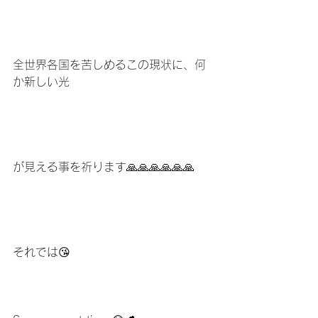
全世界各国を苦しめるこの現状に、何
か新しい光
が見える事を祈ります🙏🙏🙏🙏🙏🙏
それでは😘