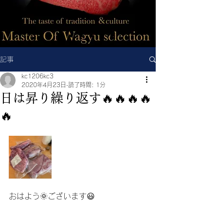
記事
kc1206kc3
2020年4月23日
読了時間: 1分
日は昇り繰り返す🔥🔥🔥🔥
🔥
おはよう🌞ございます😃