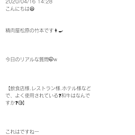
2020/04/16 14:28
こんにちは😃
精肉屋松原の竹本です👨‍🍳
今日のリアルな質問🤭w
【飲食店様.レストラン様.ホテル様など
で、よく使用されている❓和牛はなんで
すか❓🧐】
これはですねー