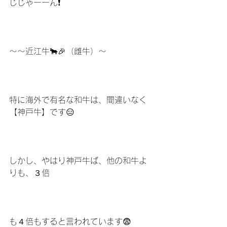
じじゃーーん❗️
〜〜近江牛🐂🎉（雌牛）〜
特に海外で有名な和牛は、間違いなく
【神戸牛】です😑
しかし、やはり神戸牛ば、他の和牛よ
りも、３倍
も４倍もすると言われています😨