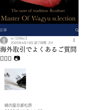
記事
kc1206kc3
2020年4月19日
読了時間: 2分
海外取引でよくあるご質問
🧏🏻‍♂️ 📷
精肉屋京都松原